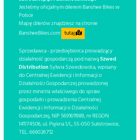
Jesteśmy oficjalnym dilerem Banshee Bikes w
PARADOX V3
Polsce
Mapę dilerów znajdziesz na stronie
ENIGMA
tutaj
BansheeBikes.com
ANOMALY
Sprzedawca - przedsiębiorca prowadzący
Zapytanie o dostępność
działalność gospodarczą pod nazwą
Szwed
Formularz zamówienia
Distribution
Sylwia Szwedowska, wpisany
do Centralnej Ewidencji i Informacji o
Działalności Gospodarczej prowadzonej
przez ministra właściwego do spraw
gospodarki i prowadzenia Centralnej
Ewidencji i Informacji o Działalności
Gospodarczej, NIP 5691611989, nr REGON
141174506, ul. Piękna 1/L, 55-050 Sulistrowice,
TEL. 666026712