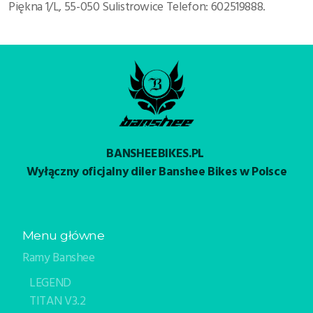
Piękna 1/L, 55-050 Sulistrowice Telefon: 602519888.
BANSHEEBIKES.PL
Wyłączny oficjalny diler Banshee Bikes w Polsce
Menu główne
Ramy Banshee
LEGEND
TITAN V3.2