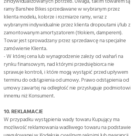
zindywidualizowanych potrzeb. Uwaga, takim towarem są
ramy Banshee Bikes sprzedawane w wybranym przez
klienta modelu, kolorze i rozmiarze ramy, wraz z
wybranymi indywidualnie przez klienta dropoutami i/lub z
zamontowanym amortyzatorem (tłokiem, damperem).
Towar jest sprowadzany przez sprzedawcę na specjalne
zamówienie Klienta.
- W której cena lub wynagrodzenie zależy od wahań na
rynku finansowym, nad którymi przedsiębiorca nie
sprawuje kontroli, i które mogą wystąpić przed upływem
terminu do odstąpienia od umowy. Prawo odstąpienia od
umowy zawartej na odległość nie przysługuje podmiotowi
innemu niż Konsument.
10. REKLAMACJE
W przypadku wystąpienia wady towaru Kupujący ma
możliwość reklamowania wadliwego towaru na podstawie
uregulowanej w Kodeksie cywilnym rękojmi lub gwarancji,